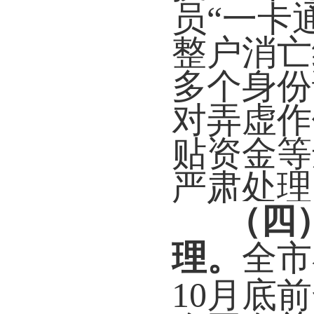
员“一卡
整户消亡
多个身份
对弄虚作
贴资金等
严肃处理
（
四
理
。
全市
10月底