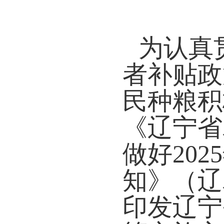
为认真
者补贴政
民种粮积
《辽宁省
做好202
5
知》（辽
印发辽宁