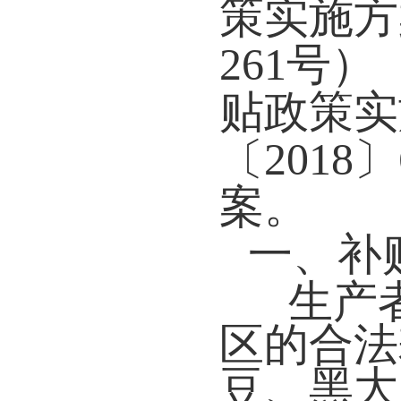
策实施方
261号
贴政策实
〔201
案。
一、补
生产
区的合法
豆、黑大